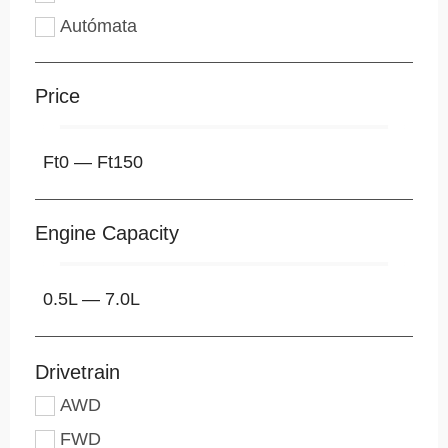
Autómata
Price
Ft
0
—
Ft
150
Engine Capacity
0.5
L
—
7.0
L
Drivetrain
AWD
FWD