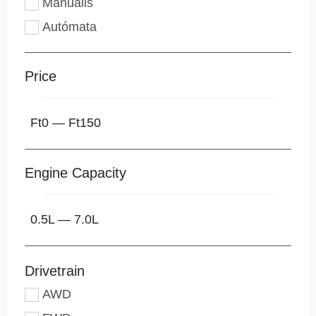
Manuális
Autómata
Price
Ft
0
—
Ft
150
Engine Capacity
0.5
L
—
7.0
L
Drivetrain
AWD