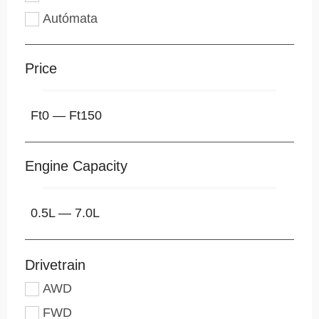
Autómata
Price
Ft
0
—
Ft
150
Engine Capacity
0.5
L
—
7.0
L
Drivetrain
AWD
FWD