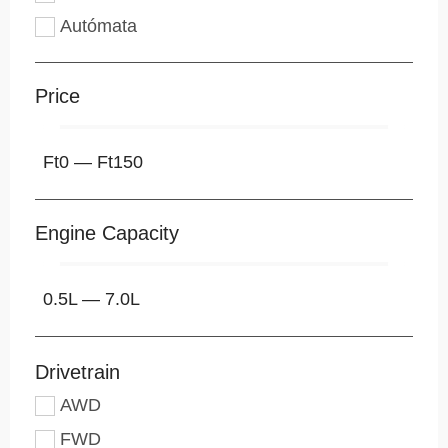
Autómata
Price
Ft
0
—
Ft
150
Engine Capacity
0.5
L
—
7.0
L
Drivetrain
AWD
FWD