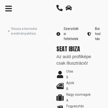
Vissza a keresési
Szerződé
Biz
eredményekhez
si
tosí
feltételek
tás
SEAT IBIZA
Az autó profilképe
csak illusztráció!
Utas
5
Ajtók
5
Nagy csomagok
4
Fogyasztás