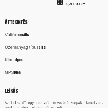
5,3L/100 km
ÁTTEKINTÉS
Váltó
Manuális
Üzemanyag típus
Dízel
Klíma
Igen
GPS
Igen
LEÍRÁS
Az Ibiza ST egy spanyol tervezésű kompakt kombivan, 
amely európai piacon elterjedt. 
