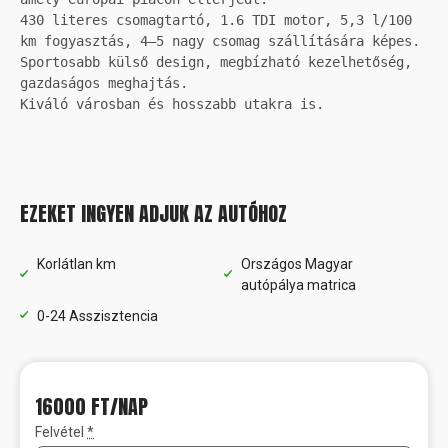
430 literes csomagtartó, 1.6 TDI motor, 5,3 l/100 
km fogyasztás, 4–5 nagy csomag szállítására képes. 

Sportosabb külső design, megbízható kezelhetőség, 
gazdaságos meghajtás. 

Kiváló városban és hosszabb utakra is.
EZEKET INGYEN ADJUK AZ AUTÓHOZ
Korlátlan km
Országos Magyar
autópálya matrica
0-24 Asszisztencia
16000 FT
/NAP
Felvétel
*