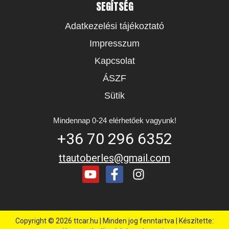
SEGÍTSÉG
Adatkezelési tájékoztató
Impresszum
Kapcsolat
ÁSZF
Sütik
Mindennap 0-24 elérhetőek vagyunk!
+36 70 296 6352
ttautoberles@gmail.com
Copyright ©
2026
ttcar.hu | Minden jog fenntartva | Készítette: