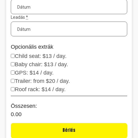
Leadás
*
Opcionális extrák
Child seat: $13 / day.
Baby chair: $13 / day.
GPS: $14 / day.
Trailer: from $20 / day.
Roof rack: $14 / day.
Összesen:
0.00
Bérlés