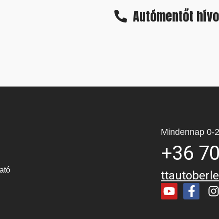
Autómentőt hív
Mindennap 0-2
+36 70
ató
ttautober